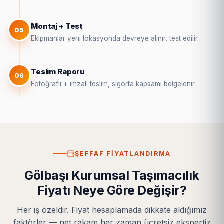
Montaj + Test
05
Ekipmanlar yeni lokasyonda devreye alınır, test edilir.
Teslim Raporu
06
Fotoğraflı + imzalı teslim, sigorta kapsamı belgelenir.
ŞEFFAF FIYATLANDIRMA
Gölbaşı Kurumsal Taşımacılık
Fiyatı Neye Göre Değişir?
Her iş özeldir. Fiyat hesaplamada dikkate aldığımız
faktörler — net rakam her zaman ücretsiz ekspertiz