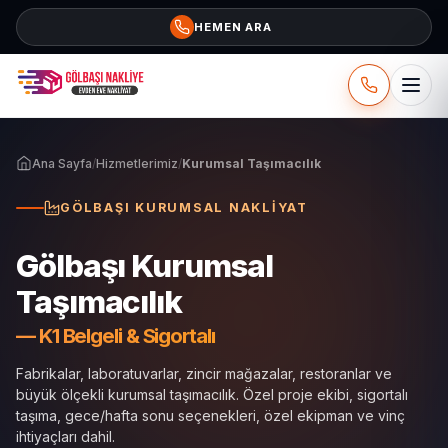
İçeriğe geç
HEMEN ARA
Ana Sayfa
/
Hizmetlerimiz
/
Kurumsal Taşımacılık
GÖLBAŞI KURUMSAL NAKLIYAT
Gölbaşı Kurumsal
Taşımacılık
— K1 Belgeli & Sigortalı
Fabrikalar, laboratuvarlar, zincir mağazalar, restoranlar ve
büyük ölçekli kurumsal taşımacılık. Özel proje ekibi, sigortalı
taşıma, gece/hafta sonu seçenekleri, özel ekipman ve vinç
ihtiyaçları dahil.