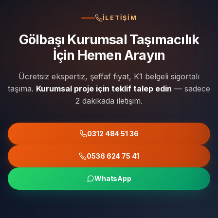
İLETIŞIM
Gölbaşı Kurumsal Taşımacılık
İçin Hemen Arayın
Ücretsiz ekspertiz, şeffaf fiyat, K1 belgeli sigortalı
taşıma.
Kurumsal proje için teklif talep edin
— sadece
2 dakikada iletişim.
0312 484 51 36
0536 624 75 41
WhatsApp