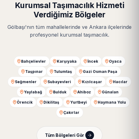
Kurumsal Taşımacılık Hizmeti
Verdiğimiz Bölgeler
Gölbaşı'nın tüm mahallelerinde ve Ankara ilçelerinde
profesyonel kurumsal taşımacılık.
Bahçelievler
Karşıyaka
İncek
Oyaca
Taşpınar
Tulumtaş
Gazi Osman Paşa
Seğmenler
Subayevleri
Kızılcaşar
Hacılar
Yaylabağ
Bulduk
Ahiboz
Günalan
Örencik
Dikilitaş
Yurtbeyi
Haymana Yolu
Çakırlar
Tüm Bölgeleri Gör