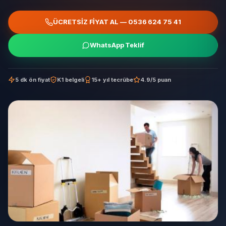
ÜCRETSİZ FİYAT AL — 0536 624 75 41
WhatsApp Teklif
5 dk ön fiyat
K1 belgeli
15+ yıl tecrübe
4.9/5 puan