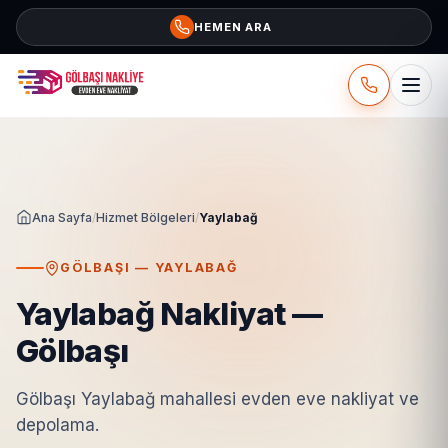
İçeriğe geç
HEMEN ARA
Ana Sayfa
/
Hizmet Bölgeleri
/
Yaylabağ
GÖLBAŞI — YAYLABAĞ
Yaylabağ Nakliyat —
Gölbaşı
Gölbaşı Yaylabağ mahallesi evden eve nakliyat ve
depolama.