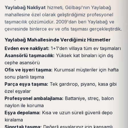
Yaylabağ Nakliyat
hizmeti, Gölbaşı'nın Yaylabağ
mahallesine özel olarak geliştirdiğimiz profesyonel
taşımacılık çözümüdür. 2009'dan beri Yaylabağ ve
çevresinde binlerce ev ve ofis taşıması gerçekleştirdik.
Yaylabağ Mahallesinde Verdiğimiz Hizmetler
Evden eve nakliyat:
1+1'den villaya tüm ev taşımaları
Asansörlü taşımacılık:
Yüksek kat binaları için dış
cephe asansörü
Ofis ve işyeri taşıma:
Kurumsal müşteriler için hafta
sonu planlı taşıma
Parça eşya taşıma:
Tek gardırop, piyano, kasa gibi
özel eşyalar
Profesyonel ambalajlama:
Battaniye, streç, balon
naylon ile koruma
Eşya depolama:
Kısa ve uzun süreli güvenli depo
kiralama
Sigortalı taşıma:
Değerli eşyalarınız için kapsamlı