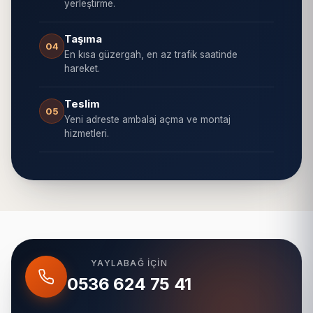
yerleştirme.
Taşıma
04
En kısa güzergah, en az trafik saatinde
hareket.
Teslim
05
Yeni adreste ambalaj açma ve montaj
hizmetleri.
YAYLABAĞ IÇIN
0536 624 75 41