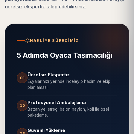
ücretsiz ekspertiz talep edebilirsiniz.
NAKLIYE SÜRECIMIZ
5 Adımda Oyaca Taşımacılığı
Ücretsiz Ekspertiz
01
Eşyalarınızı yerinde inceleyip hacim ve ekip
planlaması.
Profesyonel Ambalajlama
02
Battaniye, streç, balon naylon, koli ile özel
paketleme.
Güvenli Yükleme
03