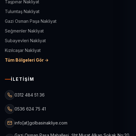
Taşpınar Nakliyat
Tulumtaş Nakliyat
Gazi Osman Paşa Nakliyat
Seğmenler Nakliyat
Subayevleri Nakliyat
Kızılcaşar Nakliyat
Tüm Bölgeleri Gör →
İLETIŞIM
0312 484 51 36
0536 624 75 41
info[at]golbasinakliye.com
Gazi Osman Pasa Mahallesi, Şht Murat Alkan Sokak No:20