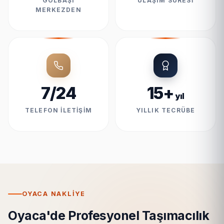
GÖLBAŞI
ULAŞIM SÜRESI
MERKEZDEN
7/24
15+
yıl
TELEFON İLETIŞIM
YILLIK TECRÜBE
OYACA NAKLIYE
Oyaca'de Profesyonel Taşımacılık