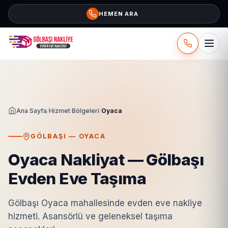
İçeriğe geç
HEMEN ARA
Ana Sayfa
/
Hizmet Bölgeleri
/
Oyaca
GÖLBAŞI — OYACA
Oyaca Nakliyat — Gölbaşı
Evden Eve Taşıma
Gölbaşı Oyaca mahallesinde evden eve nakliye
hizmeti. Asansörlü ve geleneksel taşıma